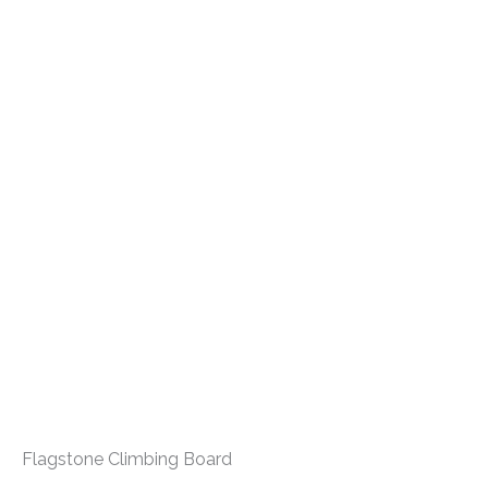
Siirry
sisältöön
Flagstone Climbing Board